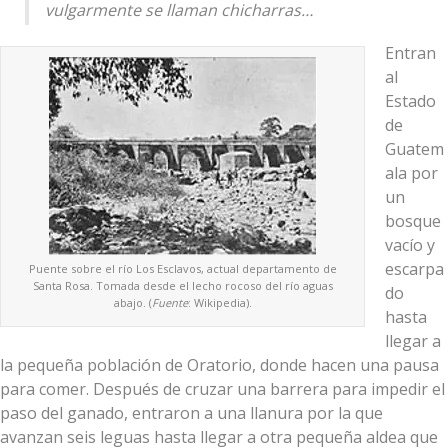
vulgarmente se llaman chicharras…
Entran
al
Estado
de
Guatem
ala por
un
bosque
vacío y
escarpa
Puente sobre el río Los Esclavos, actual departamento de
Santa Rosa. Tomada desde el lecho rocoso del río aguas
do
abajo. (
Fuente
: Wikipedia).
hasta
llegar a
la pequeña población de Oratorio, donde hacen una pausa
para comer. Después de cruzar una barrera para impedir el
paso del ganado, entraron a una llanura por la que
avanzan seis leguas hasta llegar a otra pequeña aldea que