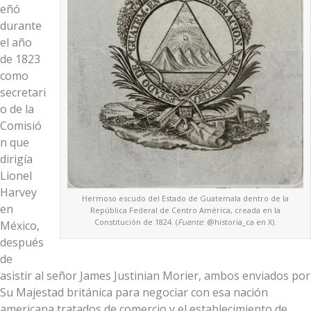
eñó
durante
el año
de 1823
como
secretari
o de la
Comisió
n que
dirigía
Lionel
Harvey
Hermoso escudo del Estado de Guatemala dentro de la
en
República Federal de Centro América, creada en la
Constitución de 1824. (
Fuente
: @historia_ca en X).
México,
después
de
asistir al señor James Justinian Morier, ambos enviados por
Su Majestad británica para negociar con esa nación
americana tratados de comercio y el establecimiento de