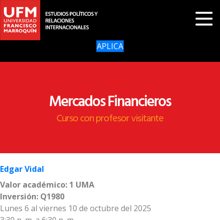
APLICA
Mercados Financieros
Curso con profesor visitante
Edgar Vidal
Valor académico: 1 UMA
Inversión: Q1980
Lunes 6 al viernes 10 de octubre del 2025