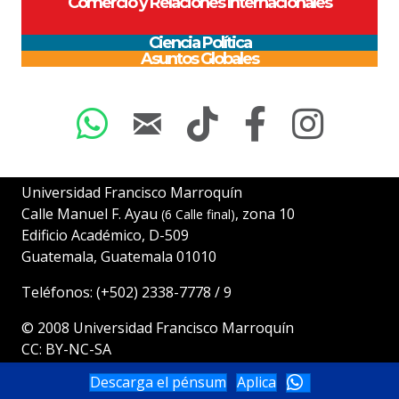
Comercio y Relaciones Internacionales
Ciencia Política
Asuntos Globales
Universidad Francisco Marroquín
Calle Manuel F. Ayau
, zona 10
(6 Calle final)
Edificio Académico, D-509
Guatemala, Guatemala 01010
Teléfonos:
(+502) 2338-7778
/
9
© 2008
Universidad Francisco Marroquín
CC: BY-NC-SA
Descarga el pénsum
Aplica
Aviso legal
|
Políticas de cookies
|
Política de privacidad