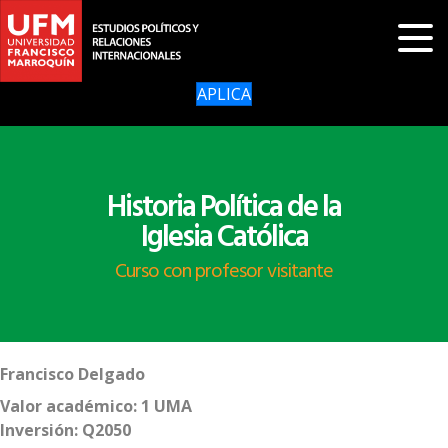
APLICA
Historia Política de la
Iglesia Católica
Curso con profesor visitante
Francisco Delgado
Valor académico: 1 UMA
Inversión: Q2050