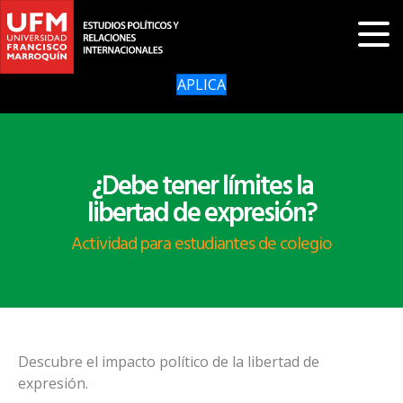
APLICA
¿Debe tener límites la
libertad de expresión?
Actividad para estudiantes de colegio
Descubre el impacto político de la libertad de
expresión.