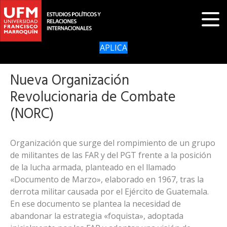
APLICA
Nueva Organización
Revolucionaria de Combate
(NORC)
Organización que surge del rompimiento de un grupo
de militantes de las FAR y del PGT frente a la posición
de la lucha armada, planteado en el llamado
«Documento de Marzo», elaborado en 1967, tras la
derrota militar causada por el Ejército de Guatemala.
En ese documento se plantea la necesidad de
abandonar la estrategia «foquista», adoptada